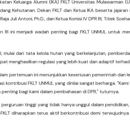
 Ikatan Keluarga Alumni (IKA) FKLT Universitas Mulawarma
Undang Kehutanan. Dekan FKLT dan Ketua IKA beserta jajar
a Juli Antoni, Ph.D., dan Ketua Komisi IV DPR RI, Titiek Soehar
n RI ini menjadi wadah penting bagi FKLT UNMUL untuk me
l, mulai dari tata kelola hutan yang berkelanjutan, pembe
apat menghasilkan regulasi yang lebih kuat dan adaptif terh
, dalam pertemuan ini menunjukkan keseriusan pemerintah dan l
si kontribusi FKLT UNMUL yang dinilai sangat berharga. "Kami 
penting bagi kami dalam pembahasan di DPR," tuturnya.
gai perguruan tinggi yang tidak hanya unggul dalam pendidik
FKLT diharapkan terus aktif berkontribusi demi terwujudnya