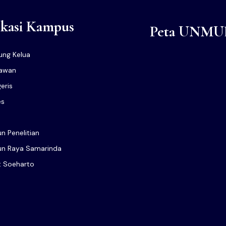
kasi Kampus
Peta UNMU
ng Kelua
lawan
eris
es
n Penelitian
n Raya Samarinda
t Soeharto