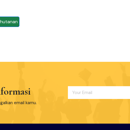
ehutanan
formasi
ggalkan email kamu.