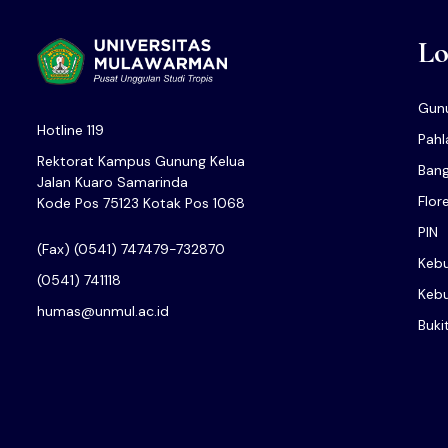
Lo
Gunu
Hotline 119
Pah
Rektorat Kampus Gunung Kelua
Bang
Jalan Kuaro Samarinda
Flor
Kode Pos 75123 Kotak Pos 1068
PIN
(Fax) (0541) 747479-732870
Kebu
(0541) 741118
Kebu
humas@unmul.ac.id
Buki