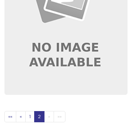
««
«
1
2
»
»»