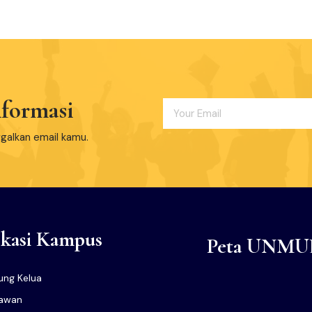
formasi
ggalkan email kamu.
kasi Kampus
Peta UNMU
ng Kelua
lawan