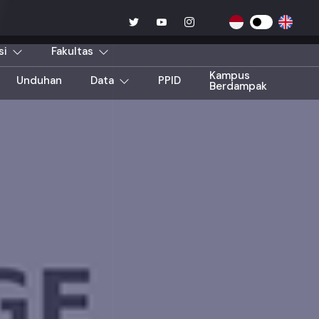
si
Fakultas
Kampus
Unduhan
Data
PPID
Berdampak