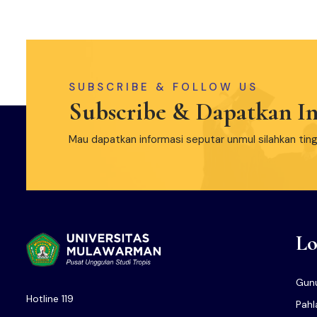
SUBSCRIBE & FOLLOW US
Subscribe & Dapatkan In
Mau dapatkan informasi seputar unmul silahkan tin
Lo
Gunu
Hotline 119
Pah