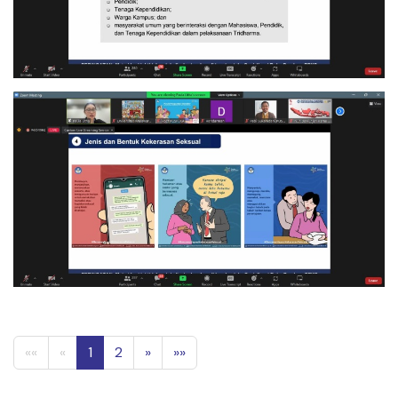
««
«
1
2
»
»»